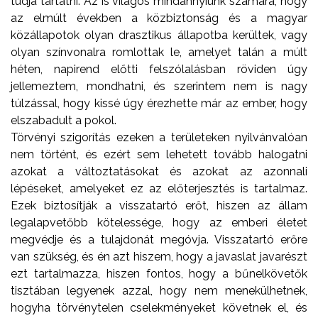
tudja tartatni. Az is világos mindannyiunk számára, hogy
az elmúlt években a közbiztonság és a magyar
közállapotok olyan drasztikus állapotba kerültek, vagy
olyan színvonalra romlottak le, amelyet talán a múlt
héten, napirend előtti felszólalásban röviden úgy
jellemeztem, mondhatni, és szerintem nem is nagy
túlzással, hogy kissé úgy érezhette már az ember, hogy
elszabadult a pokol.
Törvényi szigorítás ezeken a területeken nyilvánvalóan
nem történt, és ezért sem lehetett tovább halogatni
azokat a változtatásokat és azokat az azonnali
lépéseket, amelyeket ez az előterjesztés is tartalmaz.
Ezek biztosítják a visszatartó erőt, hiszen az állam
legalapvetőbb kötelessége, hogy az emberi életet
megvédje és a tulajdonát megóvja. Visszatartó erőre
van szükség, és én azt hiszem, hogy a javaslat javarészt
ezt tartalmazza, hiszen fontos, hogy a bűnelkövetők
tisztában legyenek azzal, hogy nem menekülhetnek,
hogyha törvénytelen cselekményeket követnek el, és