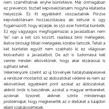
nem számíthatnak enyhe büntetésre. Már önmagában
ez prevenció, tisztelt képviselőtársaim, hogyha kilátásba
helyezzük. És itt egyébként visszautalnék Pörzse
képviselőtársam hozzászólására, aki kétszer is úgy
fogalmazott, hogy elzárják, és 150 ezer forinttal büntetik.
Ez egy vagylagos megfogalmazás a javaslatban, nem
"és" van a két szó között, ráadásul bírói mérlegelés,
illetve bírósági titkári mérlegelés körébe tartozik. Tehát a
két büntetés együtt nem szabható ki, ez világosan
kiolvasható a javaslatból. De azt is tudomásul kell
vennie minden elkövetőnek, hogy akár elzárással is
sújtható lehet.
Véleményünk szerint az új törvények hatálybalépésével
a rendszer mostantól az áldozatokat védené és nem az
elkövetőket, egyébként pont azokat az áldozatokat,
akikről önök is beszélnek, azokat a magyar embereket,
azoknak tízezreit, akiknek szinte mindennapi
problémájuk, hogy megkeserítik az ő életüket a tulajdon
elleni szabálysértések.