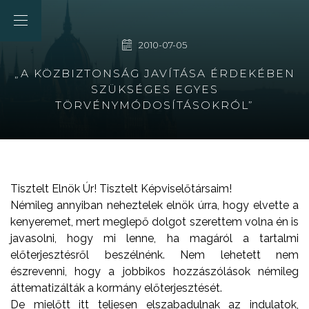
2010-07-05
„A KÖZBIZTONSÁG JAVÍTÁSA ÉRDEKÉBEN
SZÜKSÉGES EGYES
TÖRVÉNYMÓDOSÍTÁSOKRÓL”
Tisztelt Elnök Úr! Tisztelt Képviselőtársaim!
Némileg annyiban neheztelek elnök úrra, hogy elvette a
kenyeremet, mert meglepő dolgot szerettem volna én is
javasolni, hogy mi lenne, ha magáról a tartalmi
előterjesztésről beszélnénk. Nem lehetett nem
észrevenni, hogy a jobbikos hozzászólások némileg
áttematizálták a kormány előterjesztését.
De mielőtt itt teljesen elszabadulnak az indulatok,