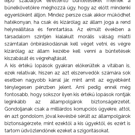
lépő szabályok elrettentő büntetéseket mérnek a
bűnelkövetőkre méghozzá úgy, hogy az előtt mindenki
egyenlőként álljon. Mindez persze csak akkor működhet
hatékonyan, ha csak és kizárólag az állam joga a rend
helyreállítása és fenntartása. Az elmúlt években a
társadalom szintjén kialakult morális válság miatti
számtalan önbíráskodásnak kell véget vetni, és végre
kizárólag az állam kezébe kell venni a büntetések
kiszabását és végrehajtását.
A kis értékű lopások gyakran előkerültek a vitában is,
ezek relatívak, hiszen az azt elszenvedők számára sok
esetben nagyobb kárral jár, mint amit az egyébként
ténylegesen pénzben jelent. Ami pedig ennél még
fontosabb, hogy sokszor ilyen kis értékű lopások rontják
leginkább az állampolgárok biztonságérzetét.
Gondoljanak csak a milliárdos korrupciós ügyekre, attól,
én azt gondolom, jóval kevésbé sérült az állampolgárok
biztonságérzete, mint ezektől a kis ügyektől, és ezért is
tartom üdvözlendőnek ezeket a szigorításokat.