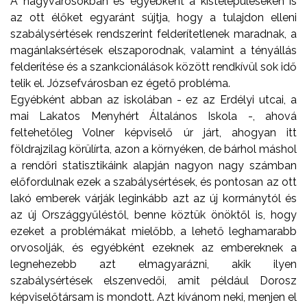
A nagyvárosokban és egyébként a kistelepüléseken is
az ott élőket egyaránt sújtja, hogy a tulajdon elleni
szabálysértések rendszerint felderítetlenek maradnak, a
magánlaksértések elszaporodnak, valamint a tényállás
felderítése és a szankcionálások között rendkívül sok idő
telik el. Józsefvárosban ez égető probléma.
Egyébként abban az iskolában - ez az Erdélyi utcai, a
mai Lakatos Menyhért Általános Iskola -, ahová
feltehetőleg Volner képviselő úr járt, ahogyan itt
földrajzilag körülírta, azon a környéken, de bárhol máshol
a rendőri statisztikáink alapján nagyon nagy számban
előfordulnak ezek a szabálysértések, és pontosan az ott
lakó emberek várják leginkább azt az új kormánytól és
az új Országgyűléstől, benne köztük önöktől is, hogy
ezeket a problémákat mielőbb, a lehető leghamarabb
orvosolják, és egyébként ezeknek az embereknek a
legnehezebb azt elmagyarázni, akik ilyen
szabálysértések elszenvedői, amit például Dorosz
képviselőtársam is mondott. Azt kívánom neki, menjen el