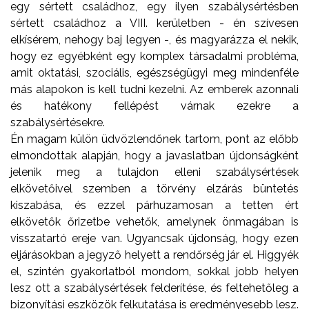
egy sértett családhoz, egy ilyen szabálysértésben
sértett családhoz a VIII. kerületben - én szívesen
elkísérem, nehogy baj legyen -, és magyarázza el nekik,
hogy ez egyébként egy komplex társadalmi probléma,
amit oktatási, szociális, egészségügyi meg mindenféle
más alapokon is kell tudni kezelni. Az emberek azonnali
és hatékony fellépést várnak ezekre a
szabálysértésekre.
Én magam külön üdvözlendőnek tartom, pont az előbb
elmondottak alapján, hogy a javaslatban újdonságként
jelenik meg a tulajdon elleni szabálysértések
elkövetőivel szemben a törvény elzárás büntetés
kiszabása, és ezzel párhuzamosan a tetten ért
elkövetők őrizetbe vehetők, amelynek önmagában is
visszatartó ereje van. Ugyancsak újdonság, hogy ezen
eljárásokban a jegyző helyett a rendőrség jár el. Higgyék
el, szintén gyakorlatból mondom, sokkal jobb helyen
lesz ott a szabálysértések felderítése, és feltehetőleg a
bizonyítási eszközök felkutatása is eredményesebb lesz.