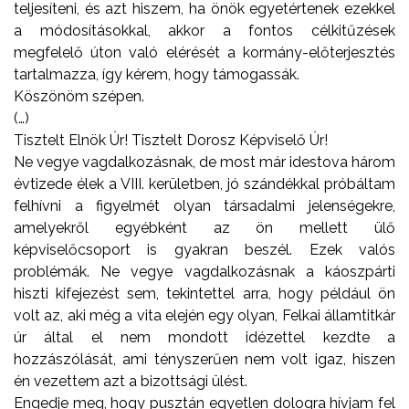
teljesíteni, és azt hiszem, ha önök egyetértenek ezekkel
a módosításokkal, akkor a fontos célkitűzések
megfelelő úton való elérését a kormány-előterjesztés
tartalmazza, így kérem, hogy támogassák.
Köszönöm szépen.
(…)
Tisztelt Elnök Úr! Tisztelt Dorosz Képviselő Úr!
Ne vegye vagdalkozásnak, de most már idestova három
évtizede élek a VIII. kerületben, jó szándékkal próbáltam
felhívni a figyelmét olyan társadalmi jelenségekre,
amelyekről egyébként az ön mellett ülő
képviselőcsoport is gyakran beszél. Ezek valós
problémák. Ne vegye vagdalkozásnak a káoszpárti
hiszti kifejezést sem, tekintettel arra, hogy például ön
volt az, aki még a vita elején egy olyan, Felkai államtitkár
úr által el nem mondott idézettel kezdte a
hozzászólását, ami tényszerűen nem volt igaz, hiszen
én vezettem azt a bizottsági ülést.
Engedje meg, hogy pusztán egyetlen dologra hívjam fel