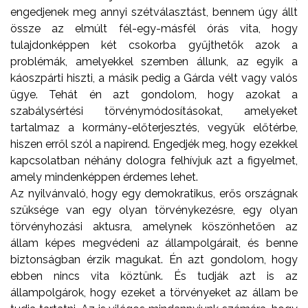
engedjenek meg annyi szétválasztást, bennem úgy állt
össze az elmúlt fél-egy-másfél órás vita, hogy
tulajdonképpen két csokorba gyűjthetők azok a
problémák, amelyekkel szemben állunk, az egyik a
káoszpárti hiszti, a másik pedig a Gárda vélt vagy valós
ügye. Tehát én azt gondolom, hogy azokat a
szabálysértési törvénymódosításokat, amelyeket
tartalmaz a kormány-előterjesztés, vegyük előtérbe,
hiszen erről szól a napirend. Engedjék meg, hogy ezekkel
kapcsolatban néhány dologra felhívjuk azt a figyelmet,
amely mindenképpen érdemes lehet.
Az nyilvánvaló, hogy egy demokratikus, erős országnak
szüksége van egy olyan törvénykezésre, egy olyan
törvényhozási aktusra, amelynek köszönhetően az
állam képes megvédeni az állampolgárait, és benne
biztonságban érzik magukat. Én azt gondolom, hogy
ebben nincs vita köztünk. És tudják azt is az
állampolgárok, hogy ezeket a törvényeket az állam be