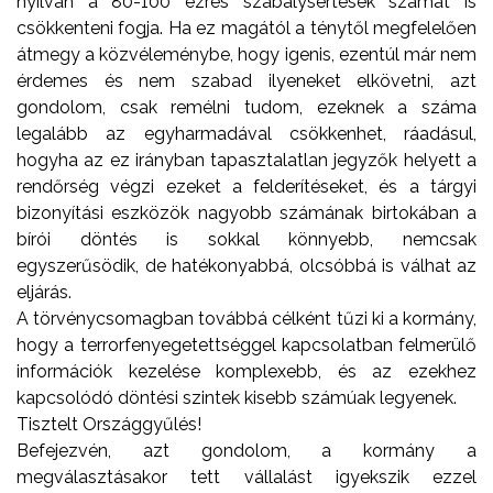
nyilván a 80-100 ezres szabálysértések számát is
csökkenteni fogja. Ha ez magától a ténytől megfelelően
átmegy a közvéleménybe, hogy igenis, ezentúl már nem
érdemes és nem szabad ilyeneket elkövetni, azt
gondolom, csak remélni tudom, ezeknek a száma
legalább az egyharmadával csökkenhet, ráadásul,
hogyha az ez irányban tapasztalatlan jegyzők helyett a
rendőrség végzi ezeket a felderítéseket, és a tárgyi
bizonyítási eszközök nagyobb számának birtokában a
bírói döntés is sokkal könnyebb, nemcsak
egyszerűsödik, de hatékonyabbá, olcsóbbá is válhat az
eljárás.
A törvénycsomagban továbbá célként tűzi ki a kormány,
hogy a terrorfenyegetettséggel kapcsolatban felmerülő
információk kezelése
komplexebb, és az ezekhez
kapcsolódó döntési szintek kisebb számúak legyenek.
Tisztelt Országgyűlés!
Befejezvén, azt gondolom, a kormány a
megválasztásakor tett vállalást igyekszik ezzel