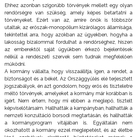
Ehhez azonban szigorúbb törvények mellett egy olyan
rendőrségre van szükség, amely képes betartatni a
törvényeket. Ezért van az, amire önök is többször
utaltak, az erőszak-monopólium kizárólagos államisága,
tekintettel arra, hogy azokban az ügyekben, hogyha a
lakosság bizalommal fordulhat a rendőrséghez, hiszen
az emberektől saját ügyükben érkező bejelentések
nélkül a rendészeti szervek sem tudnak megfelelően
működni.
A kormány vállalta, hogy visszaállítja, igen, a rendet, a
biztonságot és a békét. Az Országgyűlés elé terjesztett
jogszabályok, én azt gondolom, hogy erős és tiszteletre
méltó törvények, amelyeket a kormány már korábban is
ígért. Nem értem, hogy mi ebben a meglepő, tisztelt
képviselőtársaim. Hallhatták a kampányban, hallhatták a
nemzeti konzultáció borsodi megtartásán, és hallhatták
a kormányprogram vitájában is. Egyáltalán nem
okozhatott a kormány ezzel meglepetést, és az életbe