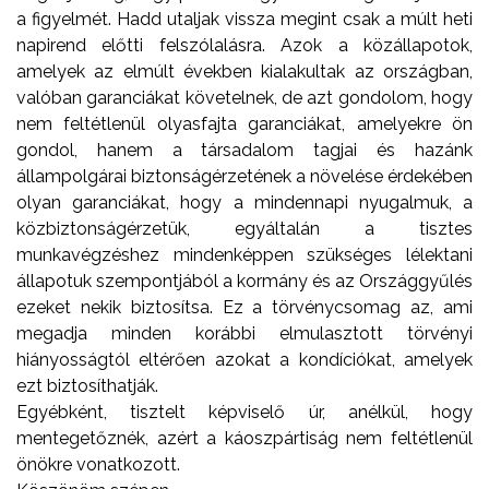
a figyelmét. Hadd utaljak vissza megint csak a múlt heti
napirend előtti felszólalásra. Azok a közállapotok,
amelyek az elmúlt években kialakultak az országban,
valóban garanciákat követelnek, de azt gondolom, hogy
nem feltétlenül olyasfajta garanciákat, amelyekre ön
gondol, hanem a társadalom tagjai és hazánk
állampolgárai biztonságérzetének a növelése érdekében
olyan garanciákat, hogy a mindennapi nyugalmuk, a
közbiztonságérzetük, egyáltalán a tisztes
munkavégzéshez mindenképpen szükséges lélektani
állapotuk szempontjából a kormány és az Országgyűlés
ezeket nekik biztosítsa. Ez a törvénycsomag az, ami
megadja minden korábbi elmulasztott törvényi
hiányosságtól eltérően azokat a kondíciókat, amelyek
ezt biztosíthatják.
Egyébként, tisztelt képviselő úr, anélkül, hogy
mentegetőznék, azért a káoszpártiság nem feltétlenül
önökre vonatkozott.