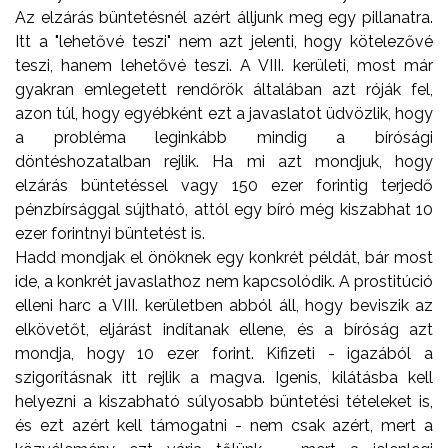
Az elzárás büntetésnél azért álljunk meg egy pillanatra.
Itt a "lehetővé teszi" nem azt jelenti, hogy kötelezővé
teszi, hanem lehetővé teszi. A VIII. kerületi, most már
gyakran emlegetett rendőrök általában azt róják fel,
azon túl, hogy egyébként ezt a javaslatot üdvözlik, hogy
a probléma leginkább mindig a bírósági
döntéshozatalban rejlik. Ha mi azt mondjuk, hogy
elzárás büntetéssel vagy 150 ezer forintig terjedő
pénzbírsággal sújtható, attól egy bíró még kiszabhat 10
ezer forintnyi büntetést is.
Hadd mondjak el önöknek egy konkrét példát, bár most
ide, a konkrét javaslathoz nem kapcsolódik. A prostitúció
elleni harc a VIII. kerületben abból áll, hogy beviszik az
elkövetőt, eljárást indítanak ellene, és a bíróság azt
mondja, hogy 10 ezer forint. Kifizeti - igazából a
szigorításnak itt rejlik a magva. Igenis, kilátásba kell
helyezni a kiszabható súlyosabb büntetési tételeket is,
és ezt azért kell támogatni - nem csak azért, mert a