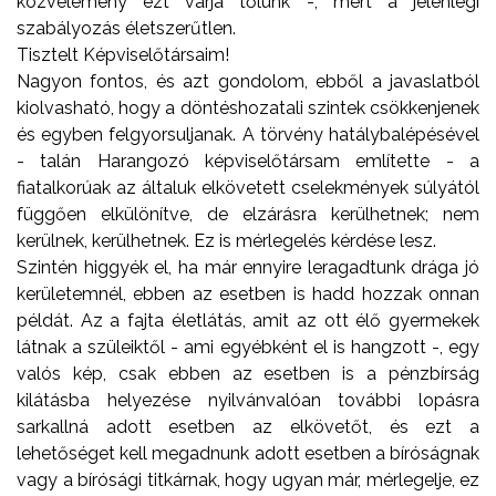
közvélemény ezt várja tőlünk -, mert a jelenlegi
szabályozás életszerűtlen.
Tisztelt Képviselőtársaim!
Nagyon fontos, és azt gondolom, ebből a javaslatból
kiolvasható, hogy a döntéshozatali szintek csökkenjenek
és egyben felgyorsuljanak. A törvény hatálybalépésével
- talán Harangozó képviselőtársam említette - a
fiatalkorúak az általuk elkövetett cselekmények súlyától
függően elkülönítve, de elzárásra kerülhetnek; nem
kerülnek, kerülhetnek. Ez is mérlegelés kérdése lesz.
Szintén higgyék el, ha már ennyire leragadtunk drága jó
kerületemnél, ebben az esetben is hadd hozzak onnan
példát. Az a fajta életlátás, amit az ott élő gyermekek
látnak a szüleiktől - ami egyébként el is hangzott -, egy
valós kép, csak ebben az esetben is a pénzbírság
kilátásba helyezése nyilvánvalóan további lopásra
sarkallná adott esetben az elkövetőt, és ezt a
lehetőséget kell megadnunk adott esetben a bíróságnak
vagy a bírósági titkárnak, hogy ugyan már, mérlegelje, ez