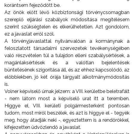
korántsem fejeződött be.
Az önök előtt lévő közbiztonsági törvénycsomagban
szereplő eljárási szabályok módosítása megítélésem
szerint szükségtelen és elkerülhetetlen. Azt gondolom,
ez a javaslat erről szól.
A törvényjavaslattal nyilvánvalóan a kormánynak a
feloszlatott társadalmi szervezetek tevékenységében
való részvételen túl a tulajdon elleni szabálysértések, a
magánlaksértések és a valótlan bejelentések
büntetésének szigorítása áll, és az ehhez kapcsolódó, az
előbbiekben, jó két órája tárgyalt alkotmánymódosítás
is.
Volner képviselő úrnak jelzem: a VIII. kerületbe beletrafált
- nem látom most a képviselő urat itt a teremben.
Higgye el, VIII. kerületi polgármesterként pontosan
tudom, most miről beszélek, és azt is higgye el - tegyék
meg, hogy átadják neki -, egyeztettem is a rendőrökkel,
kifejezetten üdvözlendő a javaslat.