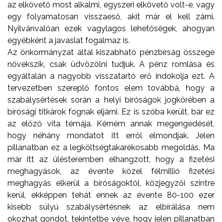
az elkövető most alkalmi, egyszeri elkövető volt-e, vagy
egy folyamatosan visszaeső, akit már el kell zárni.
Nyilvánvalóan ezek vagylagos lehetőségek, ahogyan
egyébként a javaslat fogalmaz is.
Az önkormányzat által kiszabható pénzbírság összege
növekszik, csak üdvözölni tudjuk. A pénz romlása és
egyáltalán a nagyobb visszatartó erő indokolja ezt. A
tervezetben szereplő fontos elem továbbá, hogy a
szabálysértések során a helyi bíróságok jogkörében a
bírósági titkárok fognak eljárni. Ez is szóba került, bár ez
az előző vita témája. Kérném annak megengedését,
hogy néhány mondatot itt erről elmondjak. Jelen
pillanatban ez a legköltségtakarékosabb megoldás. Ma
már itt az ülésteremben elhangzott, hogy a fizetési
meghagyások, az évente közel félmillió fizetési
meghagyás elkerül a bíróságoktól, közjegyzői szintre
kerül, ekképpen tehát ennek az évente 80-100 ezer
kisebb súlyú szabálysértésnek az elbírálása nem
okozhat gondot, tekintetbe véve, hogy jelen pillanatban