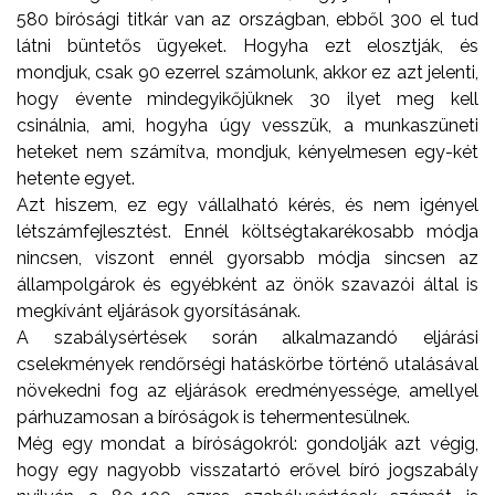
580 bírósági titkár van az országban, ebből 300 el tud
látni büntetős ügyeket. Hogyha ezt elosztják, és
mondjuk, csak 90 ezerrel számolunk, akkor ez azt jelenti,
hogy évente mindegyikőjüknek 30 ilyet meg kell
csinálnia, ami, hogyha úgy vesszük, a munkaszüneti
heteket nem számítva, mondjuk, kényelmesen egy-két
hetente egyet.
Azt hiszem, ez egy vállalható kérés, és nem igényel
létszámfejlesztést. Ennél költségtakarékosabb módja
nincsen, viszont ennél gyorsabb módja sincsen az
állampolgárok és egyébként az önök szavazói által is
megkívánt eljárások gyorsításának.
A szabálysértések során alkalmazandó eljárási
cselekmények rendőrségi hatáskörbe történő utalásával
növekedni fog az eljárások eredményessége, amellyel
párhuzamosan a bíróságok is tehermentesülnek.
Még egy mondat a bíróságokról: gondolják azt végig,
hogy egy nagyobb visszatartó erővel bíró jogszabály