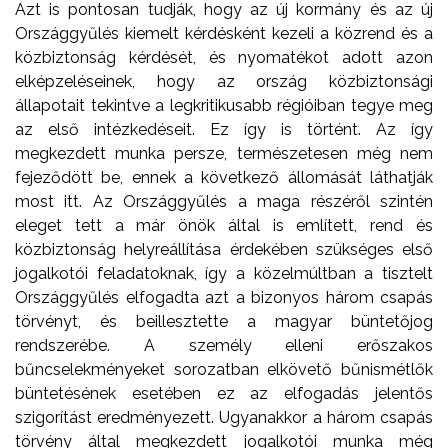
Azt is pontosan tudják, hogy az új kormány és az új
Országgyűlés kiemelt kérdésként kezeli a közrend és a
közbiztonság kérdését, és nyomatékot adott azon
elképzeléseinek, hogy az ország közbiztonsági
állapotait tekintve a legkritikusabb régióiban tegye meg
az első intézkedéseit. Ez így is történt. Az így
megkezdett munka persze, természetesen még nem
fejeződött be, ennek a következő állomását láthatják
most itt. Az Országgyűlés a maga részéről szintén
eleget tett a már önök által is említett, rend és
közbiztonság helyreállítása érdekében szükséges első
jogalkotói feladatoknak, így a közelmúltban a tisztelt
Országgyűlés elfogadta azt a bizonyos három csapás
törvényt, és beillesztette a magyar büntetőjog
rendszerébe. A személy elleni erőszakos
bűncselekményeket sorozatban elkövető bűnismétlők
büntetésének esetében ez az elfogadás jelentős
szigorítást eredményezett. Ugyanakkor a három csapás
törvény által megkezdett jogalkotói munka még